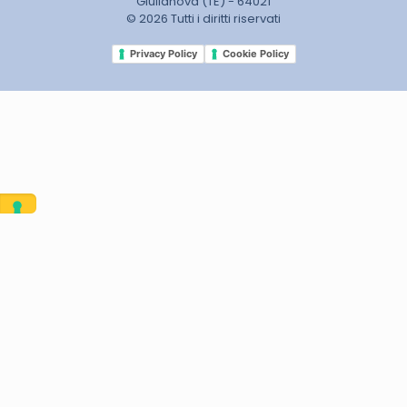
GIulianova (TE) - 64021
© 2026 Tutti i diritti riservati
Privacy Policy
Cookie Policy