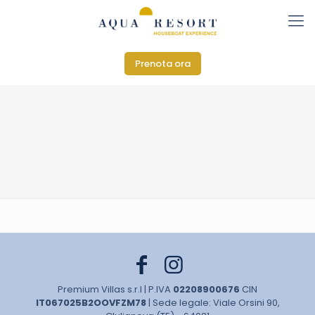
Prenota ora
Premium Villas s.r.l | P.IVA
02208900676
CIN
IT067025B2OOVFZM78
| Sede legale: Viale Orsini 90,